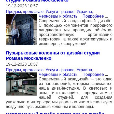
студии Романа Москаленко
19-12-2023 10:57
Продам, предлагаю: Услуги - разное
,
Украина,
Черновцы и область
...
Подробнее
...
Современный ландшафтный дизайн.
С помощью компонентов природного
ландшафта мы проводим объёмно-
пространственную организацию
территории, а также архитектурных и
инженерных сооружений.
Пузырьковые колонны от дизайн студии
Романа Москаленко
19-12-2023 10:57
Продам, предлагаю: Услуги - разное
,
Украина,
Черновцы и область
...
Подробнее
...
Современный аквадизайн – это одно
из направлений, которым занимается
наша дизайн-студия. В световых и
аква инсталляциях, предлагаемых
нашей студией, для создания
уникального интерьера мы довольно часто используем
воздушно пузырьковые колонны и колоннады.