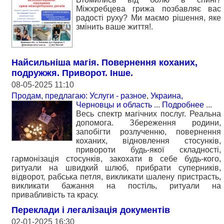
Міжхребцева грижа позбавляє вас
радості руху? Ми маємо рішення, яке
змінить ваше життя!.
Найсильніша магія. Повернення коханих,
подружжя. Приворот. Інше.
08-05-2025 11:10
Продам, предлагаю: Услуги - разное
,
Украина,
Черновцы и область
...
Подробнее
...
Весь спектр магічних послуг. Реальна
допомога. Збереження родини,
запобігти розлученню, повернення
коханих, відновлення стосунків,
привороти будь-якої складності,
гармонізація стосунків, закохати в себе будь-кого,
ритуали на швидкий шлюб, прибрати суперників,
відворот, рабська петля, викликати шалену пристрасть,
викликати бажання на постіль, ритуали на
привабливість та красу.
Переклади і легалізація документів
02-01-2025 16:30