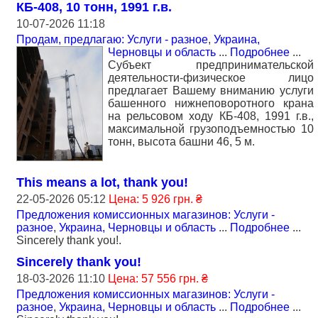
КБ-408, 10 тонн, 1991 г.в.
10-07-2026 11:18
Продам, предлагаю: Услуги - разное
,
Украина,
Черновцы и область
...
Подробнее
...
Субъект предпринимательской
деятельности-физическое лицо
предлагает Вашему вниманию услуги
башенного нижнеповоротного крана
на рельсовом ходу КБ-408, 1991 г.в.,
максимальной грузоподъемностью 10
тонн, высота башни 46, 5 м.
This means a lot, thank you!
22-05-2026 05:12
Цена: 5 926 грн. ₴
Предложения комиссионных магазинов: Услуги -
разное
,
Украина, Черновцы и область
...
Подробнее
...
Sincerely thank you!.
Sincerely thank you!
18-03-2026 11:10
Цена: 57 556 грн. ₴
Предложения комиссионных магазинов: Услуги -
разное
,
Украина, Черновцы и область
...
Подробнее
...