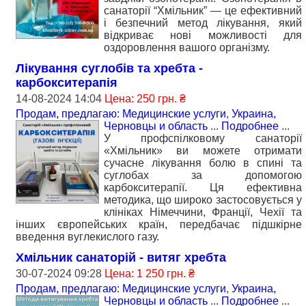
санаторії “Хмільник” — це ефективний
і безпечний метод лікування, який
відкриває нові можливості для
оздоровлення вашого організму.
Лікування суглобів та хребта -
карбокситерапія
14-08-2024 14:04
Цена: 250 грн. ₴
Продам, предлагаю: Медицинские услуги
,
Украина,
Черновцы и область
...
Подробнее
...
У профспілковому санаторії
«Хмільник» ви можете отримати
сучасне лікування болю в спині та
суглобах за допомогою
карбокситерапії. Ця ефективна
методика, що широко застосовується у
клініках Німеччини, Франції, Чехії та
інших європейських країн, передбачає підшкірне
введення вуглекислого газу.
Хмільник санаторій - витяг хребта
30-07-2024 09:28
Цена: 1 250 грн. ₴
Продам, предлагаю: Медицинские услуги
,
Украина,
Черновцы и область
...
Подробнее
...