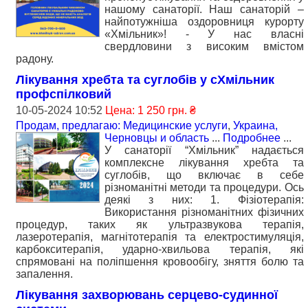
нашому санаторії. Наш санаторій –
найпотужніша оздоровниця курорту
«Хмільник»! - У нас власні
свердловини з високим вмістом
радону.
Лікування хребта та суглобів у сХмільник
профспілковий
10-05-2024 10:52
Цена: 1 250 грн. ₴
Продам, предлагаю: Медицинские услуги
,
Украина,
Черновцы и область
...
Подробнее
...
У санаторії “Хмільник” надається
комплексне лікування хребта та
суглобів, що включає в себе
різноманітні методи та процедури. Ось
деякі з них: 1. Фізіотерапія:
Використання різноманітних фізичних
процедур, таких як ультразвукова терапія,
лазеротерапія, магнітотерапія та електростимуляція,
карбокситерапія, ударно-хвильова терапія, які
спрямовані на поліпшення кровообігу, зняття болю та
запалення.
Лікування захворювань серцево-судинної