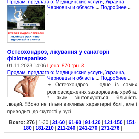
Продам, предлагаю: Медицинские услуги
,
Украина,
Черновцы и область
...
Подробнее
...
.
Остеохондроз, лікування у санаторії
фізіотерапією
01-11-2023 14:06
Цена: 870 грн. ₴
Продам, предлагаю: Медицинские услуги
,
Украина,
Черновцы и область
...
Подробнее
...
⚠️Остеохондроз – одне із самих
розповсюджених захворювань хребта,
з яким зіштовхуються більшість
людей. ❗️Воно не тільки викликає характерні болі, але і
приводить до скутості у русі.
Всего: 276
| 1-30 |
31-60
|
61-90
|
91-120
|
121-150
|
151-
180
|
181-210
|
211-240
|
241-270
|
271-276
|