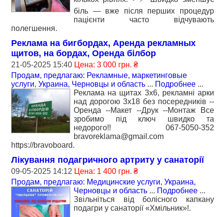
біль — вже після перших процедур
пацієнти часто відчувають
полегшення.
Реклама на бигбордах, Аренда рекламных
щитов, на бордах, Оренда білбор
21-05-2025 15:40
Цена: 3 000 грн. ₴
Продам, предлагаю: Рекламные, маркетинговые
услуги
,
Украина, Черновцы и область
...
Подробнее
...
Реклама на щитах 3х6, рекламні арки
над дорогою 3х18 без посередників --
Оренда --Макет --Друк --Монтаж Все
зробимо під ключ швидко та
недорого!! 067-5050-352
bravoreklama@gmail.com
https://bravoboard.
Лікування подагричного артриту у санаторії
09-05-2025 14:12
Цена: 1 400 грн. ₴
Продам, предлагаю: Медицинские услуги
,
Украина,
Черновцы и область
...
Подробнее
...
Звільніться від болісного капкану
подагри у санаторії «Хмільник»!.