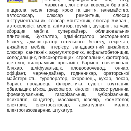
маркетинг, логістика, корекція брів вій,
піццеола, тесля, токар, крою та шиття, телемайстер,
автослюсар, слюсар ремонтник, слюсар
інструментальник, слюсар монтажник, слюсар збирач ,
автоколоріст, муляр, аніматор, грумінг, шугарінг, татуаж,
зборщик меблів, супервайзер, облицювальник
плиточник, бухгалтер, адміністратор ресторанного
бізнесу, адміністратор готельного бізнесу, секретар,
дизайнер меблів інтер'єру, ландшафтний дизайнер,
слюсар сантехнік, акумуляторникк, асфальтобетонщик,
холодильщик, гипсокортонщик, стропальник, фотограф,
діетолог, пилорамник, прогаміст, бармен, озеленювач,
бляхар, шліфувальщік, плодоовочевод, гончар,
офіціант, мерчендайзер, годинникар, ораторської
майстерність, туроператор, охоронець, кухар, пекар,
барист, продавець, флористика, сушіст, взуттєвик,
обвальщик м'яса, декоратор, кінолог, пескострумнник,
фрезерувальник, газорізальник, зуборізальник,
психолгія, кондитер, масажист, ювелір, косметолог,
електрик, електрослюсар, арматурник, маляр,
електрогазозварник, штукатур.