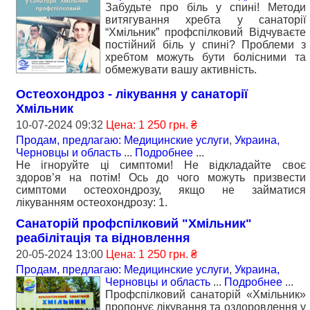
Забудьте про біль у спині! Методи
витягування хребта у санаторії
“Хмільник” профспілковий Відчуваєте
постійний біль у спині? Проблеми з
хребтом можуть бути болісними та
обмежувати вашу активність.
Остеохондроз - лікування у санаторії
Хмільник
10-07-2024 09:32
Цена: 1 250 грн. ₴
Продам, предлагаю: Медицинские услуги
,
Украина,
Черновцы и область
...
Подробнее
...
Не ігноруйте ці симптоми! Не відкладайте своє
здоров’я на потім! Ось до чого можуть призвести
симптоми остеохондрозу, якщо не займатися
лікуванням остеохондрозу: 1.
Санаторій профспілковий "Хмільник"
реабілітація та відновлення
20-05-2024 13:00
Цена: 1 250 грн. ₴
Продам, предлагаю: Медицинские услуги
,
Украина,
Черновцы и область
...
Подробнее
...
Профспілковий санаторій «Хмільник»
пропонує лікування та оздоровлення у