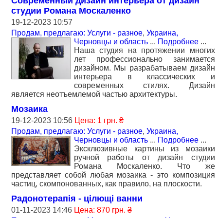
Современный дизайн интерьера от дизайн
студии Романа Москаленко
19-12-2023 10:57
Продам, предлагаю: Услуги - разное
,
Украина,
Черновцы и область
...
Подробнее
...
Наша студия на протяжении многих
лет профессионально занимается
дизайном. Мы разрабатываем дизайн
интерьера в классических и
современных стилях. Дизайн
является неотъемлемой частью архитектуры.
Мозаика
19-12-2023 10:56
Цена: 1 грн. ₴
Продам, предлагаю: Услуги - разное
,
Украина,
Черновцы и область
...
Подробнее
...
Эксклюзивные картины из мозаики
ручной работы от дизайн студии
Романа Москаленко. Что же
представляет собой любая мозаика - это композиция
частиц, скомпонованных, как правило, на плоскости.
Радонотерапія - цілющі ванни
01-11-2023 14:46
Цена: 870 грн. ₴