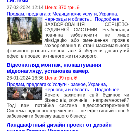
системи
27-02-2024 12:14
Цена: 870 грн. ₴
Продам, предлагаю: Медицинские услуги
,
Украина,
Черновцы и область
...
Подробнее
...
ЗАХВОРЮВАННЯ СЕРЦЕВО-
СУДИННОЇ СИСТЕМИ Реабілітація
повинна забезпечити не лише
ліквідацію або зменшення проявів
захворювання в стані максимального
фізичного розвантаження, але й зберегти досягнутий
ефект в процесі активного життя хворого.
Відеонагляд монтаж, налаштування
відеонагляду, установка камер.
26-01-2024 16:36
Цена: 99 грн. ₴
Продам, предлагаю: Услуги - разное
,
Украина,
Черновцы и область
...
Подробнее
...
Хочете захистити свій будинок чи
бізнес від злочинів і неприємностей?
Тоді вам потрібна система відеоспостереження!
Система відеоспостереження — це ефективний спосіб
забезпечити безпеку вашого бізнесу.
Ландшафтный дизайн проект от дизайн