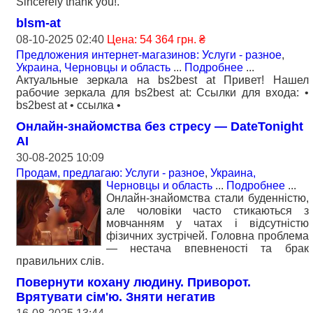
Sincerely thank you!.
blsm-at
08-10-2025 02:40
Цена: 54 364 грн. ₴
Предложения интернет-магазинов: Услуги - разное
,
Украина, Черновцы и область
...
Подробнее
...
Актуальные зеркала на bs2best at Привет! Нашел
рабочие зеркала для bs2best at: Ссылки для входа: •
bs2best at • ссылка •
Онлайн-знайомства без стресу — DateTonight
AI
30-08-2025 10:09
Продам, предлагаю: Услуги - разное
,
Украина,
Черновцы и область
...
Подробнее
...
Онлайн-знайомства стали буденністю,
але чоловіки часто стикаються з
мовчанням у чатах і відсутністю
фізичних зустрічей. Головна проблема
— нестача впевненості та брак
правильних слів.
Повернути кохану людину. Приворот.
Врятувати сім'ю. Зняти негатив