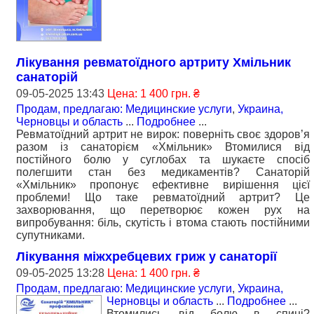
Лікування ревматоїдного артриту Хмільник
санаторій
09-05-2025 13:43
Цена: 1 400 грн. ₴
Продам, предлагаю: Медицинские услуги
,
Украина,
Черновцы и область
...
Подробнее
...
Ревматоїдний артрит не вирок: поверніть своє здоров’я
разом із санаторієм «Хмільник» Втомилися від
постійного болю у суглобах та шукаєте спосіб
полегшити стан без медикаментів? Санаторій
«Хмільник» пропонує ефективне вирішення цієї
проблеми! Що таке ревматоїдний артрит? Це
захворювання, що перетворює кожен рух на
випробування: біль, скутість і втома стають постійними
супутниками.
Лікування міжхребцевих гриж у санаторії
09-05-2025 13:28
Цена: 1 400 грн. ₴
Продам, предлагаю: Медицинские услуги
,
Украина,
Черновцы и область
...
Подробнее
...
Втомились від болю в спині?