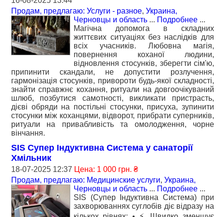
16-08-2025 13:44
Продам, предлагаю: Услуги - разное
,
Украина,
Черновцы и область
...
Подробнее
...
Магічна допомога в складних
життєвих ситуаціях без наслідків для
всіх учасників. Любовна магія,
повернення коханої людини,
відновлення стосунків, зберегти сім'ю,
припинити скандали, не допустити розлучення,
гармонізація стосунків, привороти будь-якої складності,
знайти справжнє кохання, ритуали на довгоочікуваний
шлюб, позбутися самотності, викликати пристрасть,
дієві обряди на постільні стосунки, присуха, зупинити
стосунки між коханцями, відворот, прибрати суперників,
ритуали на привабливість та омолодження, чорне
вінчання.
SIS Супер Індуктивна Система у санаторії
Хмільник
18-07-2025 12:37
Цена: 1 000 грн. ₴
Продам, предлагаю: Медицинские услуги
,
Украина,
Черновцы и область
...
Подробнее
...
SIS (Супер Індуктивна Система) при
захворюваннях суглобів діє відразу на
кількох рівнях: • ⚡ Швидко зменшує