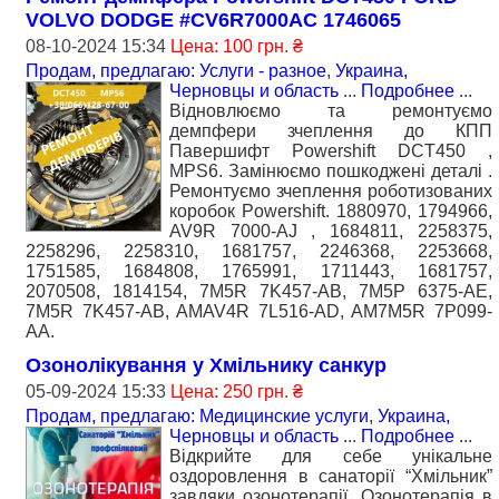
VOLVO DODGE #CV6R7000AC 1746065
08-10-2024 15:34
Цена: 100 грн. ₴
Продам, предлагаю: Услуги - разное
,
Украина,
Черновцы и область
...
Подробнее
...
Відновлюємо та ремонтуємо
демпфери зчеплення до КПП
Павершифт Powershift DCT450 ,
MPS6. Замінюємо пошкоджені деталі .
Ремонтуємо зчеплення роботизованих
коробок Powershift. 1880970, 1794966,
AV9R 7000-AJ , 1684811, 2258375,
2258296, 2258310, 1681757, 2246368, 2253668,
1751585, 1684808, 1765991, 1711443, 1681757,
2070508, 1814154, 7M5R 7K457-AB, 7M5P 6375-AE,
7M5R 7K457-AB, AMAV4R 7L516-AD, AM7M5R 7P099-
AA.
Озонолікування у Хмільнику санкур
05-09-2024 15:33
Цена: 250 грн. ₴
Продам, предлагаю: Медицинские услуги
,
Украина,
Черновцы и область
...
Подробнее
...
Відкрийте для себе унікальне
оздоровлення в санаторії “Хмільник”
завдяки озонотерапії. Озонотерапія в