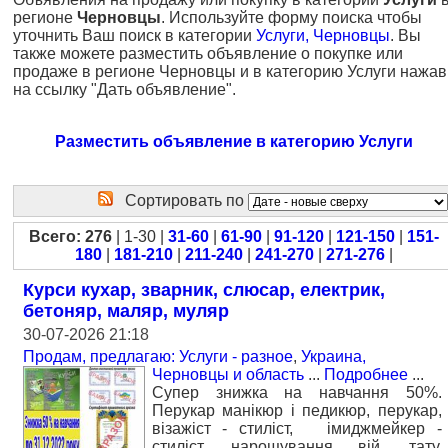
регионе
Черновцы
. Используйте форму поиска чтобы
уточнить Ваш поиск в категории
Услуги, Черновцы
. Вы
также можете разместить объявление о покупке или
продаже в регионе Черновцы и в категорию Услуги нажав
на ссылку "Дать объявление".
Разместить объявление в категорию Услуги
Сортировать по
Всего: 276
| 1-30 |
31-60
|
61-90
|
91-120
|
121-150
|
151-
180
|
181-210
|
211-240
|
241-270
|
271-276
|
Курси кухар, зварник, слюсар, електрик,
бетоняр, маляр, муляр
30-07-2026 21:18
Продам, предлагаю: Услуги - разное
,
Украина,
Черновцы и область
...
Подробнее
...
Супер знижка на навчання 50%.
Перукар манікюр і педикюр, перукар,
візажіст - стиліст, імиджмейкер -
стиліст, нарощування вій, тату,