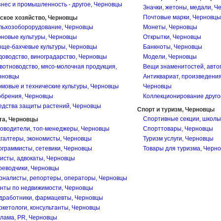
нес и промышленность - другое, Черновцы
Значки, жетоны, медали, Ч
Почтовые марки, Черновцы
ское хозяйство, Черновцы
льхозоборорудование, Черновцы
Монеты, Черновцы
новые культуры, Черновцы
Открытки, Черновцы
още-бахчевые культуры, Черновцы
Банкноты, Черновцы
оводство, виноградарство, Черновцы
Модели, Черновцы
отноводство, мясо-молочная продукция,
Вещи знаменитостей, авто
рновцы
Антиквариат, произведения
мовые и технические культуры, Черновцы
Черновцы
обрения, Черновцы
Коллекционирование друго
едства защиты растений, Черновцы
Спорт и туризм, Черновцы
Спортивные секции, школы
та, Черновцы
ководители, топ-менеджеры, Черновцы
Спорттовары, Черновцы
галтеры, экономисты, Черновцы
Туризм услуги, Черновцы
граммисты, сетевики, Черновцы
Товары для туризма, Черн
исты, адвокаты, Черновцы
реводчики, Черновцы
рналисты, репортеры, операторы, Черновцы
нты по недвижимости, Черновцы
дработники, фармацевты, Черновцы
кетологи, консультанты, Черновцы
лама, PR, Черновцы