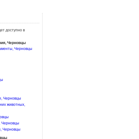
ет доступно в
ния, Черновцы
каменты, Черновцы
цы
е, Черновцы
них животных,
новцы
, Черновцы
я, Черновцы
овцы