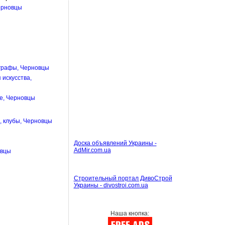
ерновцы
графы, Черновцы
 искусства,
е, Черновцы
, клубы, Черновцы
Доска объявлений Украины -
AdMir.com.ua
овцы
Строительный портал ДивоСтрой
Украины - divostroi.com.ua
Наша кнопка: