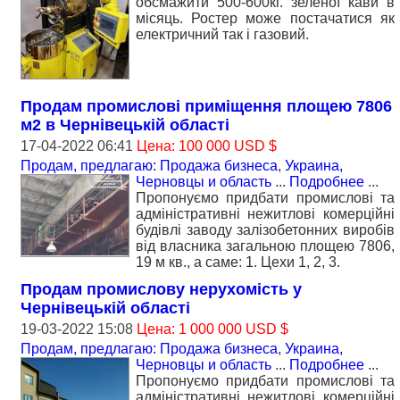
обсмажити 500-600кг. зеленої кави в
місяць. Ростер може постачатися як
електричний так і газовий.
Продам промислові приміщення площею 7806
м2 в Чернівецькій області
17-04-2022 06:41
Цена: 100 000 USD $
Продам, предлагаю: Продажа бизнеса
,
Украина,
Черновцы и область
...
Подробнее
...
Пропонуємо придбати промислові та
адміністративні нежитлові комерційні
будівлі заводу залізобетонних виробів
від власника загальною площею 7806,
19 м кв., а саме: 1. Цехи 1, 2, 3.
Продам промислову нерухомість у
Чернівецькій області
19-03-2022 15:08
Цена: 1 000 000 USD $
Продам, предлагаю: Продажа бизнеса
,
Украина,
Черновцы и область
...
Подробнее
...
Пропонуємо придбати промислові та
адміністративні нежитлові комерційні