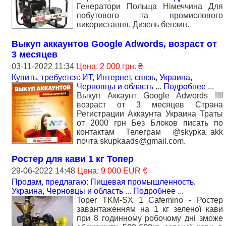
Генератори Польща Німеччина Для
побутового та промислового
використання. Дизель бензин.
Выкуп аккаунтов Google Adwords, возраст от
3 месяцев
03-11-2022 11:34
Цена: 2 000 грн. ₴
Купить, требуется: ИТ, Интернет, связь
,
Украина,
Черновцы и область
...
Подробнее
...
Выкуп Аккаунт Google Adwords !!!!
возраст от 3 месяцев Страна
Регистрации Аккаунта Украина Траты
от 2000 грн Без Блоков писать по
контактам Телеграм @skypka_akk
почта skupkaads@gmail.com.
Ростер для кави 1 кг Топер
29-06-2022 14:48
Цена: 9 000 EUR €
Продам, предлагаю: Пищевая промышленность
,
Украина, Черновцы и область
...
Подробнее
...
Toper TKM-SX 1 Cafemino - Ростер
завантаженням на 1 кг зеленої кави
при 8 годинному робочому дні зможе