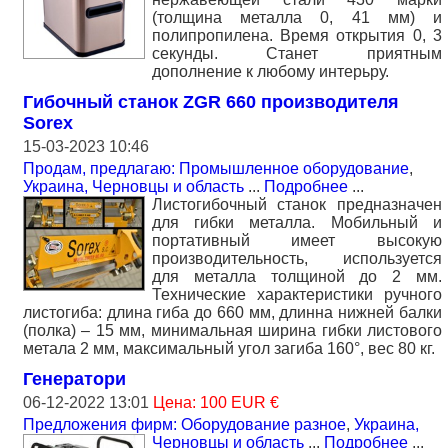
(толщина металла 0, 41 мм) и
полипропилена. Время открытия 0, 3
секунды. Станет приятным
дополнение к любому интерьру.
Гибочный станок ZGR 660 производителя
Sorex
15-03-2023 10:46
Продам, предлагаю: Промышленное оборудование
,
Украина, Черновцы и область
...
Подробнее
...
Листогибочный станок предназначен
для гибки металла. Мобильный и
портативный имеет высокую
производительность, используется
для металла толщиной до 2 мм.
Технические характеристики ручного
листогиба: длина гиба до 660 мм, длинна нижней балки
(полка) – 15 мм, минимальная ширина гибки листового
метала 2 мм, максимальный угол загиба 160°, вес 80 кг.
Генератори
06-12-2022 13:01
Цена: 100 EUR €
Предложения фирм: Оборудование разное
,
Украина,
Черновцы и область
...
Подробнее
...