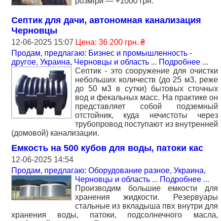
розміри — +1000 грн.
Cептик для дачи, автономная канализация
Черновцы
12-06-2025 15:07
Цена: 36 200 грн. ₴
Продам, предлагаю: Бизнес и промышленность -
другое
,
Украина, Черновцы и область
...
Подробнее
...
Септик - это сооружение для очистки
небольших количеств (до 25 м3, реже
до 50 м3 в сутки) бытовых сточных
вод и фекальных масс. На практике он
представляет собой подземный
отстойник, куда нечистоты через
трубопровод поступают из внутренней
(домовой) канализации.
Емкость на 500 кубов для воды, патоки кас
12-06-2025 14:54
Продам, предлагаю: Оборудование разное
,
Украина,
Черновцы и область
...
Подробнее
...
Производим большие емкости для
хранения жидкости. Резервуары
стальные из вкладыша пвх внутри для
хранения воды, патоки, подсолнечного масла,