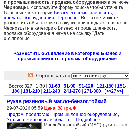
и промышленность, продажа оборудования
в регионе
Черновцы
. Используйте форму поиска чтобы уточнить
Ваш поиск в категории
Бизнес и промышленность,
продажа оборудования, Черновцы
. Вы также можете
разместить объявление о покупке или продаже в регионе
Черновцы и в категорию Бизнес и промышленность,
продажа оборудования нажав на ссылку "Дать
объявление".
Разместить объявление в категорию Бизнес и
промышленность, продажа оборудования
Сортировать по
Всего: 327
| 1-30 |
31-60
|
61-90
|
91-120
|
121-150
|
151-
180
|
181-210
|
211-240
|
241-270
|
271-300
|
[>>27>>]
Рукав резиновый масло-бензостойкий
29-07-2026 05:59
Цена: 88 грн. ₴
Продам, предлагаю: Промышленное оборудование
,
Украина, Черновцы и область
...
Подробнее
...
Маслобензостойкий (МБС) рукав – это