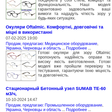
поєднують у собі стиль, комфорт та
функціональність. Наші моделі
гарантовано задовольнять ваші
вимоги та нададуть чіткість зору у
будь-яких ситуаціях.
Окуляри Oftalmic. Комфортні, довговічні та
міцні в використанні
07-02-2025 19:00
Продам, предлагаю: Медицинское оборудование
,
Украина, Черновцы и область
...
Подробнее
...
Готові окуляри для зору Oftalmic
пропонують надійність оправи та
високу якість виготовлення. Готові
моделі вже пройшли перевірку та
тестування, гарантуючи їхню міцність
та довговічність.
Стационарный Бетонный узел SUMAB TE-60
м3/ч,
10-10-2024 14:47
Продам, предлагаю: Промышленное оборудование
,
Украина, Черновцы и область
...
Подробнее
...