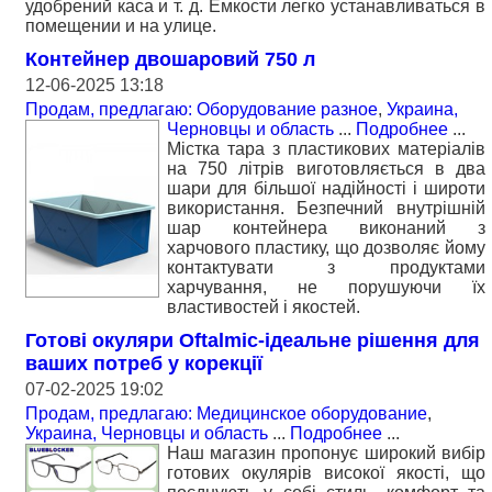
удобрений каса и т. д. Емкости легко устанавливаться в
помещении и на улице.
Контейнер двошаровий 750 л
12-06-2025 13:18
Продам, предлагаю: Оборудование разное
,
Украина,
Черновцы и область
...
Подробнее
...
Містка тара з пластикових матеріалів
на 750 літрів виготовляється в два
шари для більшої надійності і широти
використання. Безпечний внутрішній
шар контейнера виконаний з
харчового пластику, що дозволяє йому
контактувати з продуктами
харчування, не порушуючи їх
властивостей і якостей.
Готові окуляри Oftalmic-ідеальне рішення для
ваших потреб у корекції
07-02-2025 19:02
Продам, предлагаю: Медицинское оборудование
,
Украина, Черновцы и область
...
Подробнее
...
Наш магазин пропонує широкий вибір
готових окулярів високої якості, що