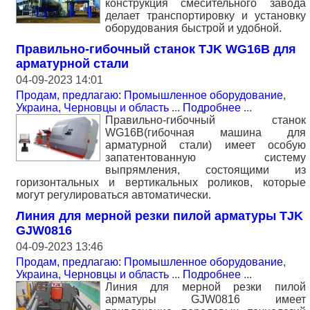
конструкция смесительного завода
делает транспортировку и установку
оборудования быстрой и удобной.
Правильно-гибочный станок TJK WG16B для
арматурной стали
04-09-2023 14:01
Продам, предлагаю: Промышленное оборудование
,
Украина, Черновцы и область
...
Подробнее
...
Правильно-гибочный станок
WG16B(гибочная машина для
арматурной стали) имеет особую
запатентованную систему
выпрямления, состоящими из
горизонтальных и вертикальных роликов, которые
могут регулироваться автоматически.
Линия для мерной резки пилой арматуры TJK
GJW0816
04-09-2023 13:46
Продам, предлагаю: Промышленное оборудование
,
Украина, Черновцы и область
...
Подробнее
...
Линия для мерной резки пилой
арматуры GJW0816 имеет