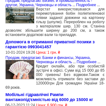
Продам, предлагаю: Бизнес и промышленность -
другое
,
Украина, Черновцы и область
...
Подробнее
...
Верстат використовувався для
перемотування бобін поліетиленової
плівки заданої довжини на картонну
гільзу (шпулю). Перероблен на роботу
з матеріалом шир. 130 см. Станіна
дозволяє збільшити ширину до 200 см, а також
встановити додаткові вали та приладдя.
Допомога в отриманні приватної позики з
гарантією 0993041457
10-01-2024 19:26
Цена: 1 грн. ₴
Продам, предлагаю: Банки и финансы
,
Украина,
Черновцы и область
...
Подробнее
...
Кредит онлайн, або при особистій
зустрічі в офісі. Суми від 15 000 до 85
000 гривень! Без відмови.Також є
можливість отримати без застави до
120000грн Для громадян України 18-
69 років.
Мобільні гідравлічні Рампи
вантажопід'ємністью від 6000 до 15000 кг
06-12-2023 11:24
Цена: 6 900 грн. ₴