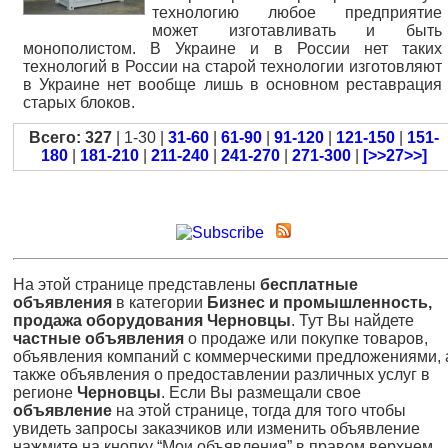
технологию любое предприятие
может изготавливать и быть
монополистом. В Украине и в России нет таких
технологий в России на старой технологии изготовляют
в Украине нет вообще лишь в основном реставрация
старых блоков.
Всего: 327
| 1-30 |
31-60
|
61-90
|
91-120
|
121-150
|
151-
180
|
181-210
|
211-240
|
241-270
|
271-300
|
[>>27>>]
На этой странице представлены
бесплатные
объявления
в категории
Бизнес и промышленность,
продажа оборудования Черновцы
. Тут Вы найдете
частные объявления
о продаже или покупке товаров,
объявления компаний с коммерческими предложениями, 
также объявления о предоставлении различных услуг в
регионе
Черновцы
. Если Вы размещали свое
объявление
на этой странице, тогда для того чтобы
увидеть запросы заказчиков или изменить объявление
нажмите на кнопку “Мои объявления” в правом верхнем