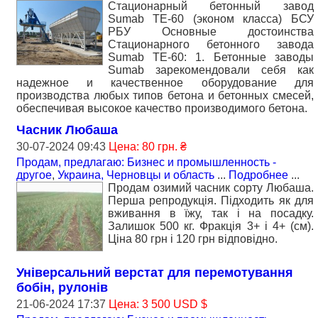
Стационарный бетонный завод
Sumab TE-60 (эконом класса) БСУ
РБУ Основные достоинства
Стационарного бетонного завода
Sumab TE-60: 1. Бетонные заводы
Sumab зарекомендовали себя как
надежное и качественное оборудование для
производства любых типов бетона и бетонных смесей,
обеспечивая высокое качество производимого бетона.
Часник Любаша
30-07-2024 09:43
Цена: 80 грн. ₴
Продам, предлагаю: Бизнес и промышленность -
другое
,
Украина, Черновцы и область
...
Подробнее
...
Продам озимий часник сорту Любаша.
Перша репродукція. Підходить як для
вживання в їжу, так і на посадку.
Залишок 500 кг. Фракція 3+ і 4+ (см).
Ціна 80 грн і 120 грн відповідно.
Універсальний верстат для перемотування
бобін, рулонів
21-06-2024 17:37
Цена: 3 500 USD $