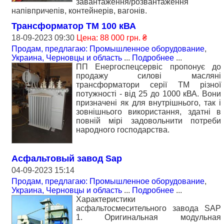
завантаження/розвантаження
напівпричепів, контейнерів, вагонів.
Трансформатор ТМ 100 кВА
18-09-2023 09:30
Цена: 88 000 грн. ₴
Продам, предлагаю: Промышленное оборудование
,
Украина, Черновцы и область
...
Подробнее
...
ПП Енергоспецсервіс пропонує до
продажу силові масляні
трансформатори серії ТМ різної
потужності - від 25 до 1000 кВА. Вони
призначені як для внутрішнього, так і
зовнішнього використання, здатні в
повній мірі задовольнити потреби
народного господарства.
Асфальтовый завод Sар
04-09-2023 15:14
Продам, предлагаю: Промышленное оборудование
,
Украина, Черновцы и область
...
Подробнее
...
Характеристики
асфальтосмесительного завода SАР
1. Оригинальная модульная