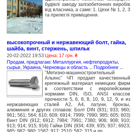
будівлі заводу залізобетонних виробів
від власника, а саме: 1. Цехи № 1, 2, 3
та прилеглі приміщення.
высокопрочный и нержавеющий болт, гайка,
шайба, винт, стержень, шпильк
20-02-2022 19:53
Цена: 17 грн. ₴
Продам, предлагаю: Металлургия, нефтепродукты,
сырье
,
Украина, Черновцы и область
...
Подробнее
...
"Метизно-машиностроительный
Альянс" ЧП продает качественный
крепежный материал немецких фирм
в соответствии с европейскими
нормами DIN, ISO, ANSI классов
прочности 5, 6, 8, 8, 10, 9, 12, 9, и из
нержавеющих сталей А2, А4, латуни, бронзы,
алюминия и других сплавов: Болт DIN (931; 933; 960;
961; 561; 564; 610; 609; 6914; 7999; 7990; 985; 605; 603)
Винт DIN (912; 6912; 7984; 7991; 7380; 906; 908; 910;
913; 914; 915; 916) Гайки DIN (934; 439; 935; 937; 6923;
985; 982; 980; 1587; 917; 2510; 582; 315 и др.