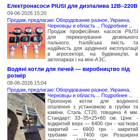
Електронасоси PIUSI для дизпалива 12В–220В
09-06-2026 15:20
Продам, предлагаю: Оборудование разное
,
Украина,
Черновцы и область
...
Подробнее
...
Продаж професійних насосів PIUSI
для перекачування дизельного
пального. Італійська якість та
надійність для щоденної експлуатації
в агросекторі, на будівництві, в
автопарках і на міні-АЗС.
Водяні котли для печей — виробництво під
розмір
08-06-2026 15:04
Продам, предлагаю: Оборудование разное
,
Украина,
Черновцы и область
...
Подробнее
...
Пропоную котли для водяного
опалення з установкою в грубки та
каміни. Сталь СТ20, товщина 4 мм.
Стандарт: 33–35×25×60 см. Ціни: -
відкритий верх — 6400 грн - частково
закритий — 6900 грн - закритий
трубами — 7400 грн Розширені