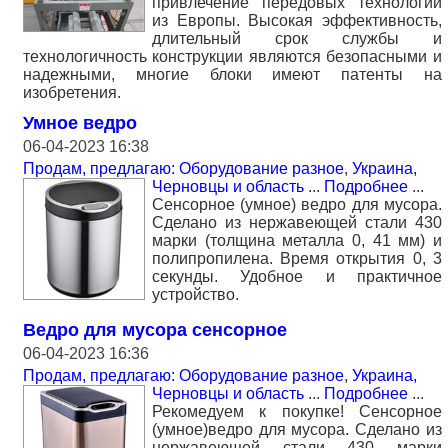
привлечение передовых технологий
из Европы. Высокая эффективность,
длительный срок службы и
технологичность конструкции являются безопасными и
надежными, многие блоки имеют патенты на
изобретения.
Умное ведро
06-04-2023 16:38
Продам, предлагаю: Оборудование разное
,
Украина,
Черновцы и область
...
Подробнее
...
Сенсорное (умное) ведро для мусора.
Сделано из нержавеющей стали 430
марки (толщина металла 0, 41 мм) и
полипропилена. Время открытия 0, 3
секунды. Удобное и практичное
устройство.
Ведро для мусора сенсорное
06-04-2023 16:36
Продам, предлагаю: Оборудование разное
,
Украина,
Черновцы и область
...
Подробнее
...
Рекомедуем к покупке! Сенсорное
(умное)ведро для мусора. Сделано из
нержавеющей стали 430 марки