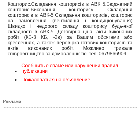
Кошторис.Складання кошторисiв в АВК 5.Бюджетний
кошторис.Виконання кошторису. Складання
кошторисів в АВК-5 Складання кошторисів, кошторис
на замовлення (вентиляція і кондиціонування)
Швидко і недорого складу кошторису будь-якої
складності в АВК-5. Договірна ціна, акти виконаних
робіт (КБ-3 КБ, -2в) за Вашим обсягами або
кресленнях, а також перевірка готових кошторисів та
актів виконаних робіт. Можливо тривале
співробітництво за домовленністю. тел. 0679866909
Сообщить о спаме или нарушении правил
публикации
Пожаловаться на объявление
Реклама