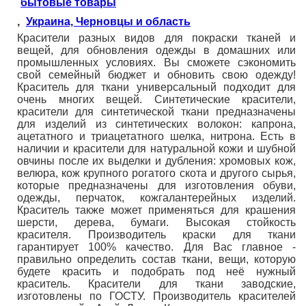
бытовые товары
,
Украина, Черновцы и область
Красители разных видов для покраски тканей и
вещей, для обновления одежды в домашних или
промышленных условиях. Вы сможете сэкономить
свой семейный бюджет и обновить свою одежду!
Краситель для ткани универсальный подходит для
очень многих вещей. Синтетические красители,
красители для синтетической ткани предназначены
для изделий из синтетических волокон: капрона,
ацетатного и триацетатного шелка, нитрона. Есть в
наличии и красители для натуральной кожи и шубной
овчины после их выделки и дубления: хромовых кож,
велюра, кож крупного рогатого скота и другого сырья,
которые предназначены для изготовления обуви,
одежды, перчаток, кожгалантерейных изделий.
Краситель также может применяться для крашения
шерсти, дерева, бумаги. Высокая стойкость
красителя. Производитель краски для ткани
гарантирует 100% качество. Для Вас главное -
правильно определить состав ткани, вещи, которую
будете красить и подобрать под неё нужный
краситель. Красители для ткани заводские,
изготовлены по ГОСТУ. Производитель красителей