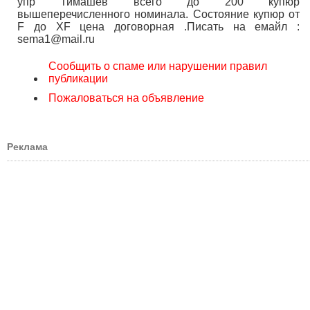
упр Тимашев всего до 200 купюр
вышеперечисленного номинала. Состояние купюр от
F до XF цена договорная .Писать на емайл :
sema1@mail.ru
Сообщить о спаме или нарушении правил
публикации
Пожаловаться на объявление
Реклама