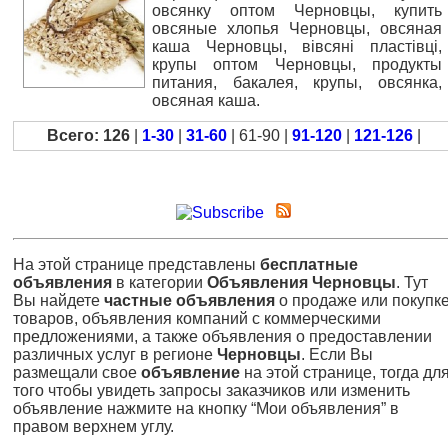
овсянку оптом Черновцы, купить
овсяные хлопья Черновцы, овсяная
каша Черновцы, вівсяні пластівці,
крупы оптом Черновцы, продукты
питания, бакалея, крупы, овсянка,
овсяная каша.
Всего: 126
|
1-30
|
31-60
| 61-90 |
91-120
|
121-126
|
На этой странице представлены
бесплатные
объявления
в категории
Объявления Черновцы
. Тут
Вы найдете
частные объявления
о продаже или покупк
товаров, объявления компаний с коммерческими
предложениями, а также объявления о предоставлении
различных услуг в регионе
Черновцы
. Если Вы
размещали свое
объявление
на этой странице, тогда дл
того чтобы увидеть запросы заказчиков или изменить
объявление нажмите на кнопку “Мои объявления” в
правом верхнем углу.