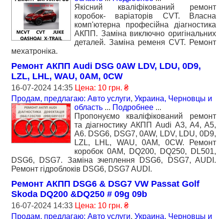
Якісний кваліфікований ремонт
коробок- варіаторів CVT. Власна
комп'ютерна професійна діагностика
АКПП. Заміна виключно оригінальних
деталей. Заміна ременя CVT. Ремонт
мехатроніка.
Ремонт АКПП Audi DSG 0AW LDV, LDU, 0D9,
LZL, LHL, WAU, 0AM, 0CW
16-07-2024 14:35
Цена: 10 грн. ₴
Продам, предлагаю: Авто услуги
,
Украина, Черновцы и
область
...
Подробнее
...
Пропонуємо кваліфікований ремонт
та діагностику АКПП Audi A3, A4, A5,
A6. DSG6, DSG7, 0AW, LDV, LDU, 0D9,
LZL, LHL, WAU, 0AM, 0CW. Ремонт
коробок 0AM, DQ200, DQ250, DL501,
DSG6, DSG7. Заміна зчеплення DSG6, DSG7, AUDI.
Ремонт гідроблоків DSG6, DSG7 AUDI.
Ремонт АКПП DSG6 & DSG7 VW Passat Golf
Skoda DQ200 &DQ250 # 09g 09b
16-07-2024 14:33
Цена: 10 грн. ₴
Продам, предлагаю: Авто услуги
,
Украина, Черновцы и