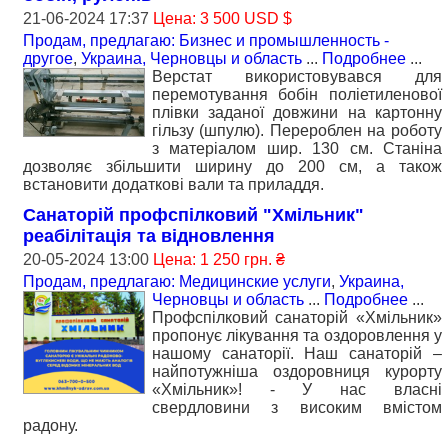
21-06-2024 17:37
Цена: 3 500 USD $
Продам, предлагаю: Бизнес и промышленность -
другое
,
Украина, Черновцы и область
...
Подробнее
...
Верстат використовувався для
перемотування бобін поліетиленової
плівки заданої довжини на картонну
гільзу (шпулю). Перероблен на роботу
з матеріалом шир. 130 см. Станіна
дозволяє збільшити ширину до 200 см, а також
встановити додаткові вали та приладдя.
Санаторій профспілковий "Хмільник"
реабілітація та відновлення
20-05-2024 13:00
Цена: 1 250 грн. ₴
Продам, предлагаю: Медицинские услуги
,
Украина,
Черновцы и область
...
Подробнее
...
Профспілковий санаторій «Хмільник»
пропонує лікування та оздоровлення у
нашому санаторії. Наш санаторій –
найпотужніша оздоровниця курорту
«Хмільник»! - У нас власні
свердловини з високим вмістом
радону.