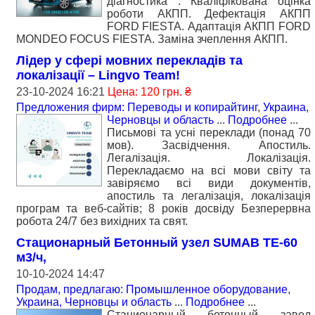
діагностика . Кваліфікована оцінка
роботи АКПП. Дефектація АКПП
FORD FIESTA. Адаптація АКПП FORD
MONDEO FOCUS FIESTA. Заміна зчеплення АКПП.
Лідер у сфері мовних перекладів та
локалізації – Lingvo Team!
23-10-2024 16:21
Цена: 120 грн. ₴
Предложения фирм: Переводы и копирайтинг
,
Украина,
Черновцы и область
...
Подробнее
...
Письмові та усні переклади (понад 70
мов). Засвідчення. Апостиль.
Легалізація. Локалізація.
Перекладаємо на всі мови світу та
завіряємо всі види документів,
апостиль та легалізація, локалізація
програм та веб-сайтів; 8 років досвіду Безперервна
робота 24/7 без вихідних та свят.
Стационарный Бетонный узел SUMAB TE-60
м3/ч,
10-10-2024 14:47
Продам, предлагаю: Промышленное оборудование
,
Украина, Черновцы и область
...
Подробнее
...
Стационарный бетонный завод