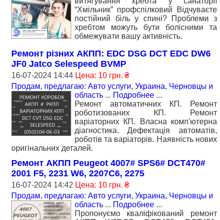
витягування хребта у санаторії
“Хмільник” профспілковий Відчуваєте
постійний біль у спині? Проблеми з
хребтом можуть бути болісними та
обмежувати вашу активність.
Ремонт різних АКПП: EDC DSG DCT EDC DW6
JF0 Jatco Selespeed BVMP
16-07-2024 14:44
Цена: 10 грн. ₴
Продам, предлагаю: Авто услуги
,
Украина, Черновцы и
область
...
Подробнее
...
Ремонт автоматичних КП. Ремонт
роботизованих КП. Ремонт
варіаторних КП. Власна комп'ютерна
діагностика. Дефектація автоматів,
роботів та варіаторів. Наявність нових
оригінальних деталей.
Ремонт АКПП Peugeot 4007# SPS6# DCT470#
2001 F5, 2231 W6, 2207C6, 2275
16-07-2024 14:42
Цена: 10 грн. ₴
Продам, предлагаю: Авто услуги
,
Украина, Черновцы и
область
...
Подробнее
...
Пропонуємо кваліфікований ремонт