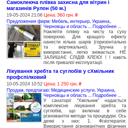
Самоклеюча плівка захисна для вітрин і
магазинів Рулон (50 м.)
19-05-2024 21:06
Цена: 360 грн. ₴
Предложения фирм: Мебель, интерьер
,
Украина,
Черновцы и область
...
Подробнее
...
Наклеїти плівку на чисту та суху
поверхню. Для кращого ефекту
нанести кілька шарів (горизонтально
та вертикально). Зручна у
використанні, легко знімається. НЕ
ЗАЛИШАЄ СЛІДІВ КЛЕЮ! ! ! навіть
після тривалої експлуатації.
Лікування хребта та суглобів у сХмільник
профспілковий
10-05-2024 10:52
Цена: 1 250 грн. ₴
Продам, предлагаю: Медицинские услуги
,
Украина,
Черновцы и область
...
Подробнее
...
У санаторії “Хмільник” надається
комплексне лікування хребта та
суглобів, що включає в себе
різноманітні методи та процедури. Ось
деякі з них: 1. Фізіотерапія:
Використання різноманітних фізичних