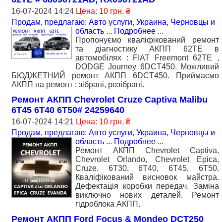
16-07-2024 14:24
Цена: 10 грн. ₴
Продам, предлагаю: Авто услуги
,
Украина, Черновцы и
область
...
Подробнее
...
Пропонуємо кваліфікований ремонт
та діагностику АКПП 62TE в
автомобілях : FIAT Freemont 62TE ,
DODGE Journey 6DCT450. Можливий
БЮДЖЕТНИЙ ремонт АКПП 6DCT450. Приймаємо
АКПП на ремонт : зібрані, розібрані.
Ремонт АКПП Chevrolet Cruze Captiva Malibu
6T45 6T40 6T50# 24259640
16-07-2024 14:21
Цена: 10 грн. ₴
Продам, предлагаю: Авто услуги
,
Украина, Черновцы и
область
...
Подробнее
...
Ремонт АКПП Chevrolet Captiva,
Chevrolet Orlando, Chevrolet Epica,
Cruze. 6T30, 6T40, 6T45, 6T50.
Кваліфікований висновок майстра.
Дефектація коробки передач. Заміна
виключно нових деталей. Ремонт
гідроблока АКПП.
Ремонт АКПП Ford Focus & Mondeo DCT250