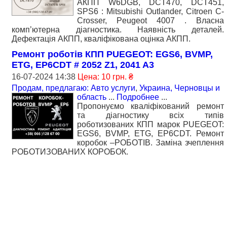
АКПП W6DGB, DCT470, DCT451,
SPS6 : Mitsubishi Outlander, Citroen C-
Crosser, Peugeot 4007 . Власна
комп’ютерна діагностика. Наявність деталей.
Дефектація АКПП, кваліфікована оцінка АКПП.
Ремонт роботів КПП PUEGEOT: EGS6, BVMP,
ETG, EP6CDT # 2052 Z1, 2041 A3
16-07-2024 14:38
Цена: 10 грн. ₴
Продам, предлагаю: Авто услуги
,
Украина, Черновцы и
область
...
Подробнее
...
Пропонуємо кваліфікований ремонт
та діагностику всіх типів
роботизованих КПП марок PUEGEOT:
EGS6, BVMP, ETG, EP6CDT. Ремонт
коробок –РОБОТІВ. Заміна зчеплення
РОБОТИЗОВАНИХ КОРОБОК.