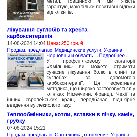
метал, товщиною 4 мм. Якість
гарантую, маю тільки позитивні відгуки
від клієнтів.
Лікування суглобів та хребта -
карбокситерапія
14-08-2024 14:04
Цена: 250 грн. ₴
Продам, предлагаю: Медицинские услуги
,
Украина,
Черновцы и область
...
Подробнее
...
У профспілковому санаторії
«Хмільник» ви можете отримати
сучасне лікування болю в спині та
суглобах за допомогою
карбокситерапії. Ця ефективна
методика, що широко застосовується у
клініках Німеччини, Франції, Чехії та
інших європейських країн, передбачає підшкірне
введення вуглекислого газу.
Теплообмінники, котли, вставки в пічку, камін,
грубку
07-08-2024 15:21
Продам, предлагаю: Сантехника, отопление
,
Украина,