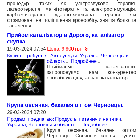
процедур, таких як ультразвукова терапія,
лазеротерапія, магнітотерапія та електростимуляція,
карбокситерапія, ударно-хвильова терапія, які
спрямовані на поліпшення кровообігу, зняття болю та
запалення.
Прийом каталізаторів Дорого, каталізатор
скупка
19-03-2024 07:54
Цена: 9 800 грн. ₴
Купить, требуется: Авто услуги
,
Украина, Черновцы и
область
...
Подробнее
...
Приймаємо каталізатори,
запропонуємо вам конкурентно
способную ціну, за ваш каталізатор..
Крупа овсяная, бакалея оптом Черновцы.
29-02-2024 07:20
Продам, предлагаю: Продукты питания и напитки
,
Украина, Черновцы и область
...
Подробнее
...
Крупа овсяная, бакалея оптом
Черновцы. Овсяные хлопья, купить