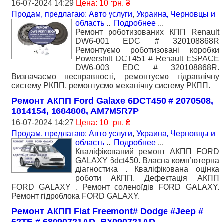
16-07-2024 14:29
Цена: 10 грн. ₴
Продам, предлагаю: Авто услуги
,
Украина, Черновцы и
область
...
Подробнее
...
Ремонт роботизованих КПП Renault
DW6-001 EDC # 320108868R
Ремонтуємо роботизовані коробки
Powershift DCT451 # Renault ESPACE
DW6-003 EDC # 320108868R.
Визначаємо несправності, ремонтуємо гідравлічну
систему РКПП, ремонтуємо механічну систему РКПП.
Ремонт АКПП Ford Galaxe 6DCT450 # 2070508,
1814154, 1684808, AM7M5R7P
16-07-2024 14:27
Цена: 10 грн. ₴
Продам, предлагаю: Авто услуги
,
Украина, Черновцы и
область
...
Подробнее
...
Кваліфікований ремонт АКПП FORD
GALAXY 6dct450. Власна комп’ютерна
діагностика . Кваліфікована оцінка
роботи АКПП. Дефектація АКПП
FORD GALAXY . Ремонт соленоїдів FORD GALAXY.
Ремонт гідроблока FORD GALAXY.
Ремонт АКПП Fiat Freemont# Dodge #Jeep #
62TE # 68090721AD, RX090721AD