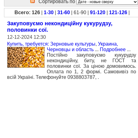
Сортировать по
Всего: 126
|
1-30
|
31-60
| 61-90 |
91-120
|
121-126
|
Закуповуємо некондиційну кукурудзу,
половинки сої.
12-12-2024 12:30
Купить, требуется: Зерновые культуры
,
Украина,
Черновцы и область
...
Подробнее
...
Постійно закуповуємо кукурудзу
некондиційну, биту, не ГОСТ та
половинки сої. За ціною домовимось.
Оплата по 1, 2 формі. Самовивіз по
всій Україні. Телефонуйте 0938803787, .