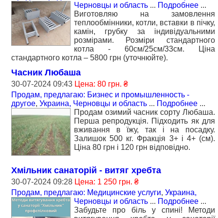
Черновцы и область
...
Подробнее
...
Виготовляю на замовлення
теплообмінники, котли, вставки в пічку,
камін, грубку за індивідуальними
розмірами. Розміри стандартного
котла - 60см/25см/33см. Ціна
стандартного котла – 5800 грн (уточнюйте).
Часник Любаша
30-07-2024 09:43
Цена: 80 грн. ₴
Продам, предлагаю: Бизнес и промышленность -
другое
,
Украина, Черновцы и область
...
Подробнее
...
Продам озимий часник сорту Любаша.
Перша репродукція. Підходить як для
вживання в їжу, так і на посадку.
Залишок 500 кг. Фракція 3+ і 4+ (см).
Ціна 80 грн і 120 грн відповідно.
Хмільник санаторій - витяг хребта
30-07-2024 09:28
Цена: 1 250 грн. ₴
Продам, предлагаю: Медицинские услуги
,
Украина,
Черновцы и область
...
Подробнее
...
Забудьте про біль у спині! Методи