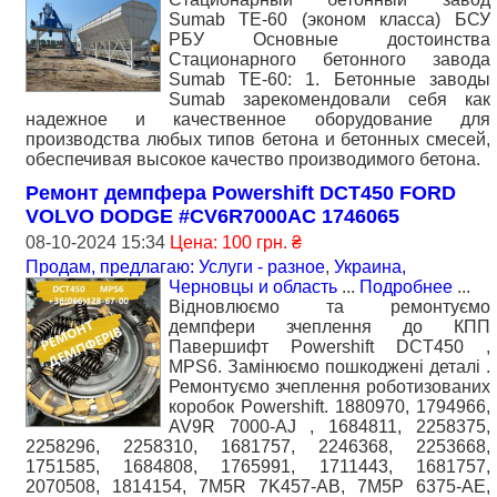
Sumab TE-60 (эконом класса) БСУ
РБУ Основные достоинства
Стационарного бетонного завода
Sumab TE-60: 1. Бетонные заводы
Sumab зарекомендовали себя как
надежное и качественное оборудование для
производства любых типов бетона и бетонных смесей,
обеспечивая высокое качество производимого бетона.
Ремонт демпфера Powershift DCT450 FORD
VOLVO DODGE #CV6R7000AC 1746065
08-10-2024 15:34
Цена: 100 грн. ₴
Продам, предлагаю: Услуги - разное
,
Украина,
Черновцы и область
...
Подробнее
...
Відновлюємо та ремонтуємо
демпфери зчеплення до КПП
Павершифт Powershift DCT450 ,
MPS6. Замінюємо пошкоджені деталі .
Ремонтуємо зчеплення роботизованих
коробок Powershift. 1880970, 1794966,
AV9R 7000-AJ , 1684811, 2258375,
2258296, 2258310, 1681757, 2246368, 2253668,
1751585, 1684808, 1765991, 1711443, 1681757,
2070508, 1814154, 7M5R 7K457-AB, 7M5P 6375-AE,