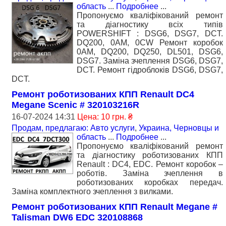
область
...
Подробнее
...
Пропонуємо кваліфікований ремонт
та діагностику всіх типів
POWERSHIFT : DSG6, DSG7, DCT.
DQ200, 0AM, 0CW Ремонт коробок
0AM, DQ200, DQ250, DL501, DSG6,
DSG7. Заміна зчеплення DSG6, DSG7,
DCT. Ремонт гідроблоків DSG6, DSG7,
DCT.
Ремонт роботизованих КПП Renault DC4
Megane Scenic # 320103216R
16-07-2024 14:31
Цена: 10 грн. ₴
Продам, предлагаю: Авто услуги
,
Украина, Черновцы и
область
...
Подробнее
...
Пропонуємо кваліфікований ремонт
та діагностику роботизованих КПП
Renault : DC4, EDC. Ремонт коробок –
роботів. Заміна зчеплення в
роботизованих коробках передач.
Заміна комплектного зчеплення з вилками.
Ремонт роботизованих КПП Renault Megane #
Talisman DW6 EDC 320108868