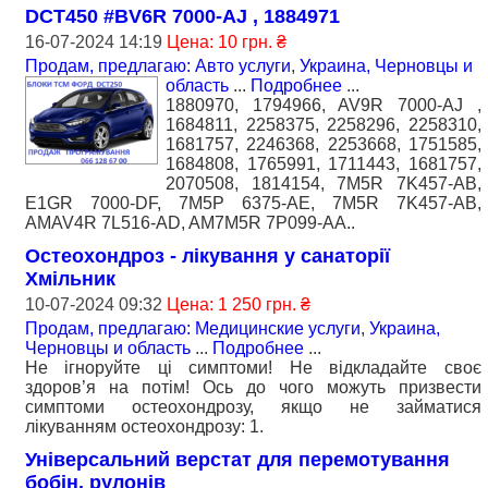
DCT450 #BV6R 7000-AJ , 1884971
16-07-2024 14:19
Цена: 10 грн. ₴
Продам, предлагаю: Авто услуги
,
Украина, Черновцы и
область
...
Подробнее
...
1880970, 1794966, AV9R 7000-AJ ,
1684811, 2258375, 2258296, 2258310,
1681757, 2246368, 2253668, 1751585,
1684808, 1765991, 1711443, 1681757,
2070508, 1814154, 7M5R 7K457-AB,
E1GR 7000-DF, 7M5P 6375-AE, 7M5R 7K457-AB,
AMAV4R 7L516-AD, AM7M5R 7P099-AA..
Остеохондроз - лікування у санаторії
Хмільник
10-07-2024 09:32
Цена: 1 250 грн. ₴
Продам, предлагаю: Медицинские услуги
,
Украина,
Черновцы и область
...
Подробнее
...
Не ігноруйте ці симптоми! Не відкладайте своє
здоров’я на потім! Ось до чого можуть призвести
симптоми остеохондрозу, якщо не займатися
лікуванням остеохондрозу: 1.
Універсальний верстат для перемотування
бобін, рулонів