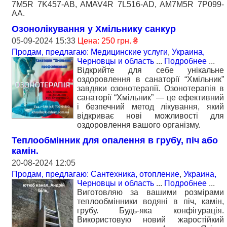
7M5R 7K457-AB, AMAV4R 7L516-AD, AM7M5R 7P099-
AA.
Озонолікування у Хмільнику санкур
05-09-2024 15:33
Цена: 250 грн. ₴
Продам, предлагаю: Медицинские услуги
,
Украина,
Черновцы и область
...
Подробнее
...
Відкрийте для себе унікальне
оздоровлення в санаторії “Хмільник”
завдяки озонотерапії. Озонотерапія в
санаторії “Хмільник” — це ефективний
і безпечний метод лікування, який
відкриває нові можливості для
оздоровлення вашого організму.
Теплообмінник для опалення в грубу, піч або
камін.
20-08-2024 12:05
Продам, предлагаю: Сантехника, отопление
,
Украина,
Черновцы и область
...
Подробнее
...
Виготовляю за вашими розмірами
теплообмінники водяні в піч, камін,
грубу. Будь-яка конфігурація.
Використовую новий жаростійкий